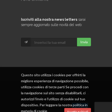
Iscriviti alla nostra news letters
sarai
sempre aggiornato sulle novità del web:
Invia
Questo sito utilizza i cookies per offrirti la
migliore esperienza di navigazione possibile,
utilizza cookies di terze parti Se procedi con
la navigazione sul sito senza disabilitarli, ci
Copyrights © 2017 All Rights Reserved by
autorizzi l'invio e l'utilizzo di cookie sul tuo
LT.
dispositivo. Per leggere la nostra politica in
Terms of Use
/
Privacy Policy
materia di cookie
Accetta e chiudi